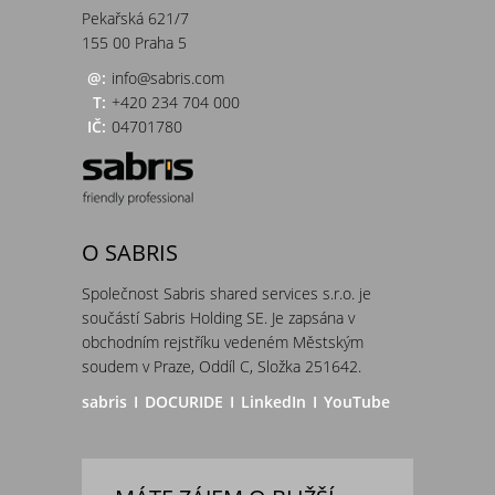
Pekařská 621/7
155 00 Praha 5
@:
info@sabris.com
T:
+420 234 704 000
IČ:
04701780
O SABRIS
Společnost Sabris shared services s.r.o. je
součástí Sabris Holding SE. Je zapsána v
obchodním rejstříku vedeném Městským
soudem v Praze, Oddíl C, Složka 251642.
sabris
I
DOCURIDE
I
LinkedIn
I
YouTube