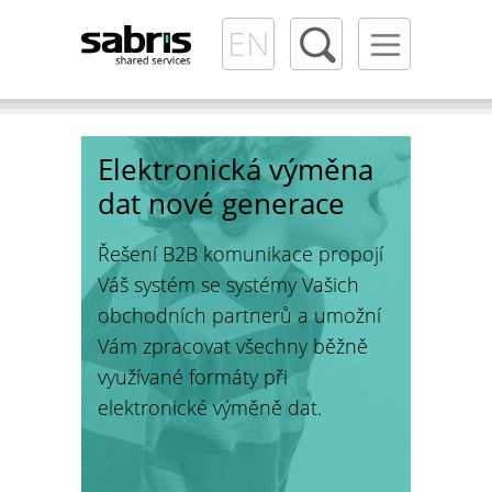
EN
B2B
EMonD
Reference
Elektronická výměna
dat nové generace
Řešení B2B komunikace propojí
Váš systém se systémy Vašich
obchodních partnerů a umožní
Vám zpracovat všechny běžně
využívané formáty při
elektronické výměně dat.