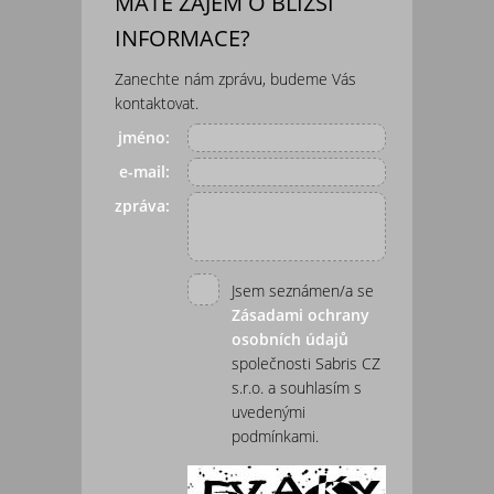
MÁTE ZÁJEM O BLIŽŠÍ
INFORMACE?
Zanechte nám zprávu, budeme Vás
kontaktovat.
jméno:
e-mail:
zpráva:
Jsem seznámen/a se
Zásadami ochrany
osobních údajů
společnosti Sabris CZ
s.r.o. a souhlasím s
uvedenými
podmínkami.