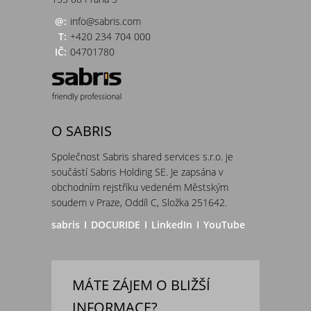
@:
info@sabris.com
T:
+420 234 704 000
IČ:
04701780
O SABRIS
Společnost Sabris shared services s.r.o. je
součástí Sabris Holding SE. Je zapsána v
obchodním rejstříku vedeném Městským
soudem v Praze, Oddíl C, Složka 251642.
sabris
I
DOCURIDE
I
LinkedIn
I
YouTube
MÁTE ZÁJEM O BLIŽŠÍ
INFORMACE?