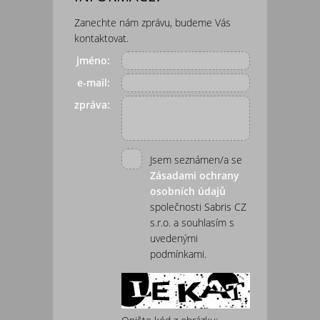
Zanechte nám zprávu, budeme Vás
kontaktovat.
jméno:
e-mail:
zpráva:
Jsem seznámen/a se
Zásadami ochrany
osobních údajů
společnosti Sabris CZ
s.r.o. a souhlasím s
uvedenými
podmínkami.