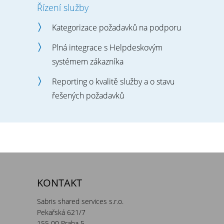
Řízení služby
Kategorizace požadavků na podporu
Plná integrace s Helpdeskovým
systémem zákazníka
Reporting o kvalitě služby a o stavu
řešených požadavků
KONTAKT
Sabris shared services s.r.o.
Pekařská 621/7
155 00 Praha 5